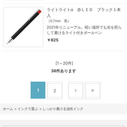
ライトライトα 赤ＬＥＤ ブラック１本
入
（0.7mm 黒）
2021年リニューアル。暗い場所でも光を照ら
して書けるライト付きボールペン
￥825
[1～20件]
38
件あります
1
2
ホーム
>
インクで選ぶ
>
しっかり書ける油性インク