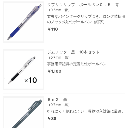
タプリクリップ ボールペン０．５ 青
（0.5mm 青）
丈夫なバインダークリップつき。ロング芯採用
のノック式油性ボールペン（細字）
￥110
ジムノック 黒 10本セット
（0.7mm 黒）
事務用筆記具の定番油性ボールペン
￥1,100
Ｂｎ２ 黒
（0.7mm 黒）
折れにくく割れにくい！異物混入対策に最適。
￥88