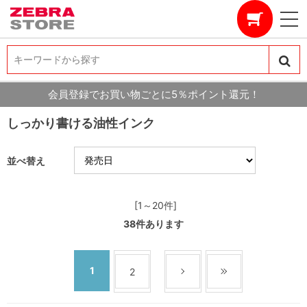
キーワードから探す
キーワードから探す
会員登録でお買い物ごとに5％ポイント還元！
しっかり書ける油性インク
並べ替え
[1～20件]
38
件あります
1
2