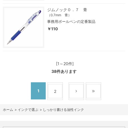
ジムノック０．７ 青
（0.7mm 青）
事務用ボールペンの定番製品
￥110
[1～20件]
38
件あります
1
2
ホーム
>
インクで選ぶ
>
しっかり書ける油性インク