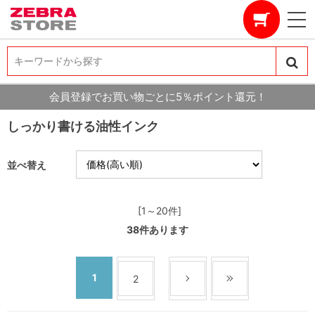
キーワードから探す
キーワードから探す
会員登録でお買い物ごとに5％ポイント還元！
しっかり書ける油性インク
並べ替え
[1～20件]
38
件あります
1
2