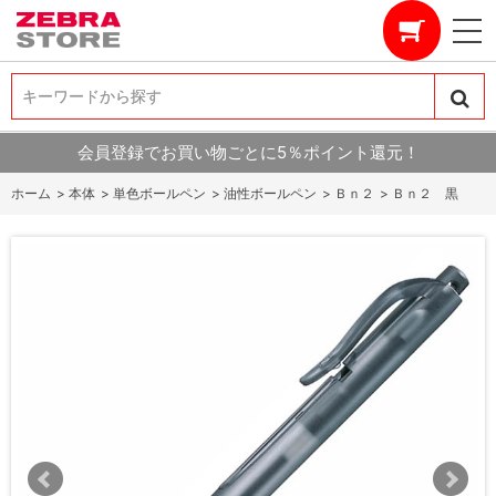
キーワードから探す
キーワードから探す
会員登録でお買い物ごとに5％ポイント還元！
ホーム
>
本体
>
単色ボールペン
>
油性ボールペン
>
Ｂｎ２
>
Ｂｎ２ 黒