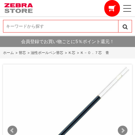
キーワードから探す
キーワードから探す
会員登録でお買い物ごとに5％ポイント還元！
ホーム
>
替芯
>
油性ボールペン替芯
>
Ｋ芯
>
Ｋ－０．７芯 青