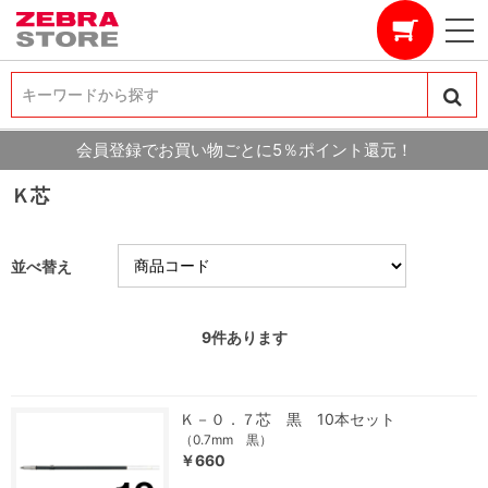
キーワードから探す
キーワードから探す
会員登録でお買い物ごとに5％ポイント還元！
Ｋ芯
並べ替え
9
件あります
Ｋ－０．７芯 黒 10本セット
（0.7mm 黒）
￥660