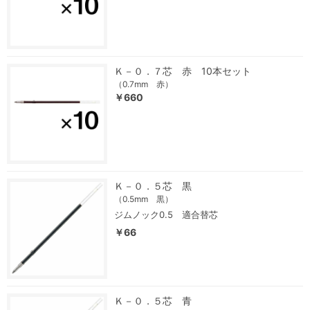
Ｋ－０．７芯 赤 10本セット
（0.7mm 赤）
￥660
Ｋ－０．５芯 黒
（0.5mm 黒）
ジムノック0.5 適合替芯
￥66
Ｋ－０．５芯 青