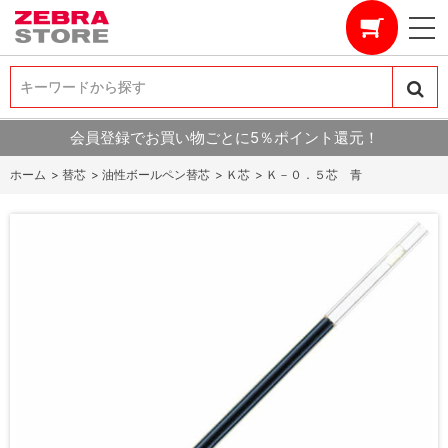
キーワードから探す
キーワードから探す
会員登録でお買い物ごとに5％ポイント還元！
ホーム
>
替芯
>
油性ボールペン替芯
>
Ｋ芯
>
Ｋ－０．５芯 青