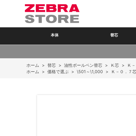
本体
替芯
ホーム
>
替芯
>
油性ボールペン替芯
>
Ｋ芯
>
Ｋ－
ホーム
>
価格で選ぶ
>
\501～\1,000
>
Ｋ－０．７芯