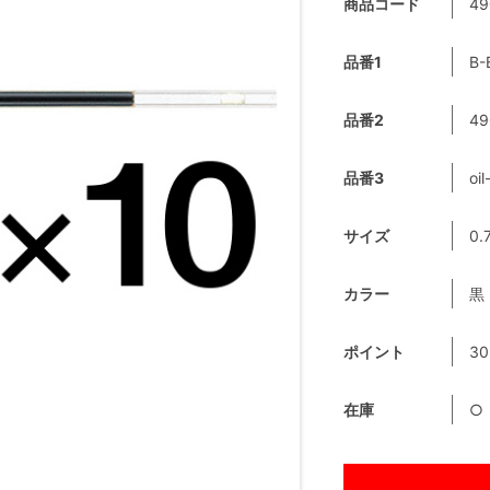
商品コード
49
品番1
B-
品番2
49
品番3
oil
サイズ
0.
カラー
黒
ポイント
30
在庫
○