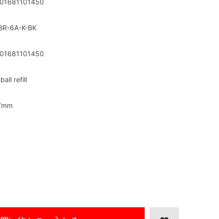
01681101450
BR-6A-K-BK
01681101450
-ball refill
7mm