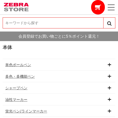
キーワードから探す
キーワードから探す
会員登録でお買い物ごとに5％ポイント還元！
本体
単色ボールペン
多色・多機能ペン
シャープペン
油性マーカー
蛍光ペン/ラインマーカー