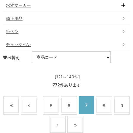
水性マーカー
修正用品
筆ペン
チェックペン
並べ替え
[121～140件]
772
件あります
7
5
6
8
9