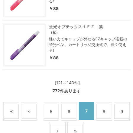
る!
￥88
蛍光オプテックス１ＥＺ 紫
（紫）
軽い力でキャップが外せるEZキャップ搭載の
蛍光ペン。カートリッジ交換式で、長く使え
る!
￥88
[121～140件]
772
件あります
7
5
6
8
9