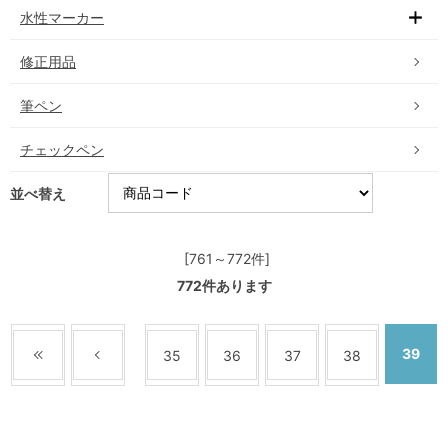
水性マーカー
修正用品
筆ペン
チェックペン
並べ替え
[761～772件]
772
件あります
39
35
36
37
38