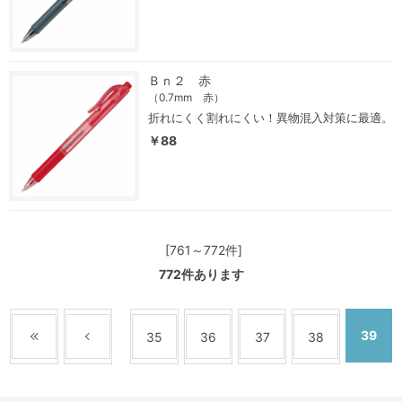
Ｂｎ２ 赤
（0.7mm 赤）
折れにくく割れにくい！異物混入対策に最適。
￥88
[761～772件]
772
件あります
39
35
36
37
38