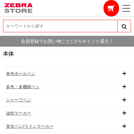
キーワードから探す
キーワードから探す
会員登録でお買い物ごとに5％ポイント還元！
本体
単色ボールペン
多色・多機能ペン
シャープペン
油性マーカー
蛍光ペン/ラインマーカー