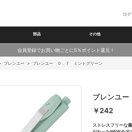
ログ
部品
その他
会員登録でお買い物ごとに5％ポイント還元！
>
ブレンユー
>
ブレンユー ０．７ ミントグリーン
ブレンユー
￥242
ストレスフリーな書
だわったNEWモデ