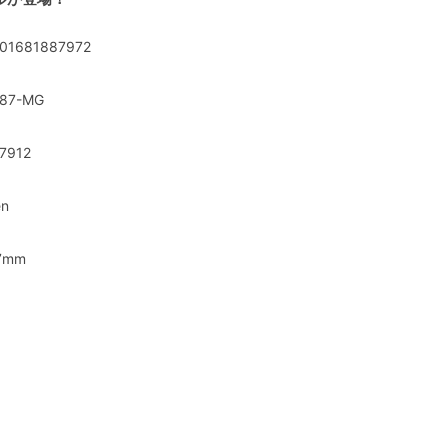
01681887972
87-MG
7912
en
7mm