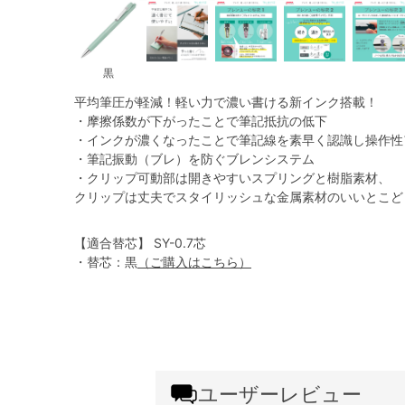
黒
平均筆圧が軽減！軽い力で濃い書ける新インク搭載！
・摩擦係数が下がったことで筆記抵抗の低下
・インクが濃くなったことで筆記線を素早く認識し操作性
・筆記振動（ブレ）を防ぐブレンシステム
・クリップ可動部は開きやすいスプリングと樹脂素材、
クリップは丈夫でスタイリッシュな金属素材のいいとこど
【適合替芯】 SY-0.7芯
・替芯：黒
（ご購入はこちら）
ユーザーレビュー