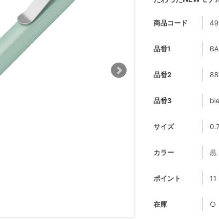
商品コード
49
品番1
BA
品番2
88
品番3
bl
サイズ
0.
カラー
黒
ポイント
11
在庫
○