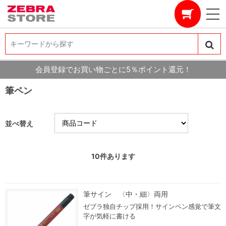
キーワードから探す
キーワードから探す
会員登録でお買い物ごとに5％ポイント還元！
筆ペン
並べ替え
10
件あります
筆サイン 〈中・細〉両用
ゼブラ独自チップ採用！サインペン感覚で筆文
字が気軽に書ける