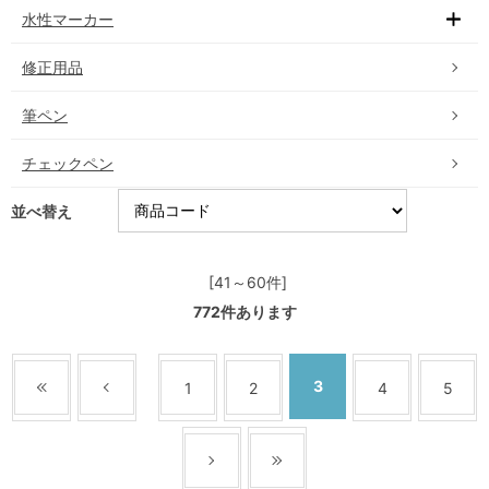
水性マーカー
修正用品
筆ペン
チェックペン
並べ替え
[41～60件]
772
件あります
3
1
2
4
5