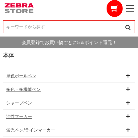
キーワードから探す
キーワードから探す
会員登録でお買い物ごとに5％ポイント還元！
本体
単色ボールペン
多色・多機能ペン
シャープペン
油性マーカー
蛍光ペン/ラインマーカー