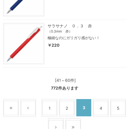
サラサナノ ０．３ 赤
（0.3mm 赤）
極細なのにガリガリ感がない！
￥220
[41～60件]
772
件あります
3
1
2
4
5