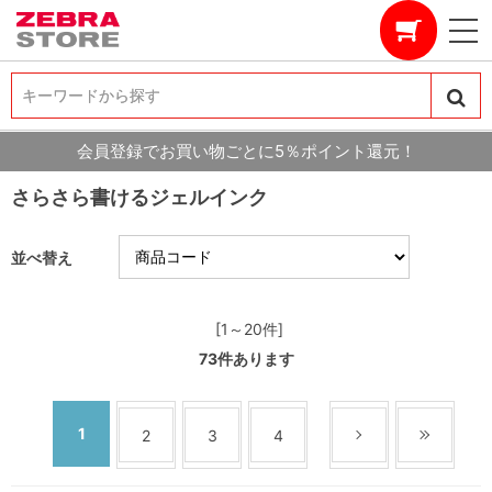
キーワードから探す
キーワードから探す
会員登録でお買い物ごとに5％ポイント還元！
さらさら書けるジェルインク
並べ替え
[1～20件]
73
件あります
1
2
3
4