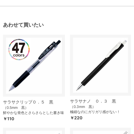
あわせて買いたい
サラサナノ ０．３ 黒
サラサクリップ０．５ 黒
（0.3mm 黒）
（0.5mm 黒）
極細なのにガリガリ感がない！
鮮やかな発色とさらさらとした書き味
￥220
￥110