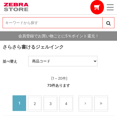
キーワードから探す
キーワードから探す
会員登録でお買い物ごとに5％ポイント還元！
さらさら書けるジェルインク
並べ替え
[1～20件]
73
件あります
1
2
3
4