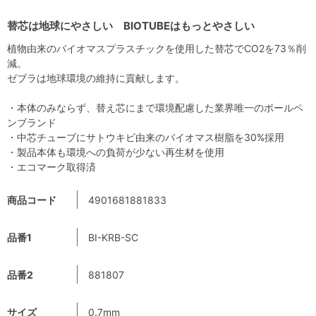
替芯は地球にやさしい BIOTUBEはもっとやさしい
植物由来のバイオマスプラスチックを使用した替芯でCO2を73％削
減。
ゼブラは地球環境の維持に貢献します。
・本体のみならず、替え芯にまで環境配慮した業界唯一のボールペ
ンブランド
・中芯チューブにサトウキビ由来のバイオマス樹脂を30%採用
・製品本体も環境への負荷が少ない再生材を使用
・エコマーク取得済
商品コード
4901681881833
品番1
BI-KRB-SC
品番2
881807
サイズ
0.7mm