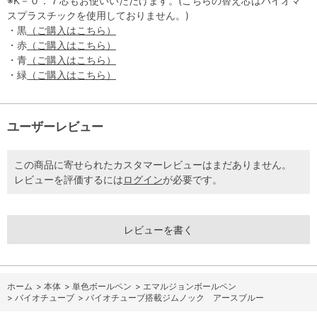
※K－０．７芯もお使いいただけます。(こちらの替え芯はバイオマ
スプラスチックを使用しておりません。)
・黒
（ご購入はこちら）
・赤
（ご購入はこちら）
・青
（ご購入はこちら）
・緑
（ご購入はこちら）
ユーザーレビュー
この商品に寄せられたカスタマーレビューはまだありません。
レビューを評価するには
ログイン
が必要です。
レビューを書く
ホーム
>
本体
>
単色ボールペン
>
エマルジョンボールペン
>
バイオチューブ
>
バイオチューブ搭載ジムノック アースブルー