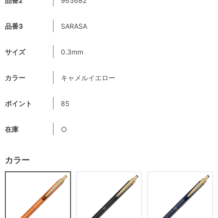
品番2
963682
品番3
SARASA
サイズ
0.3mm
カラー
キャメルイエロー
ポイント
85
在庫
○
カラー