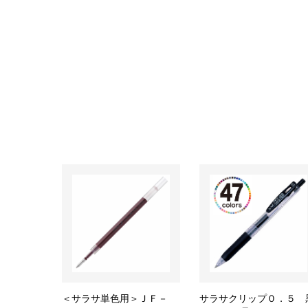
＜サラサ単色用＞ＪＦ－
サラサクリップ０．５ 