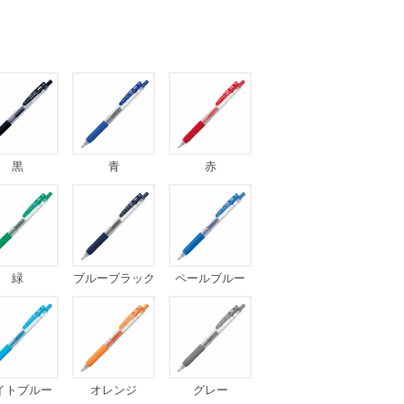
黒
青
赤
緑
ブルーブラック
ペールブルー
イトブルー
オレンジ
グレー