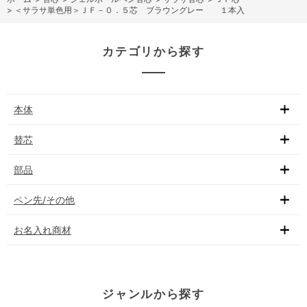
>
＜サラサ単色用＞ＪＦ－０．５芯 ブラウングレー １本入
カテゴリから探す
本体
替芯
部品
ペン先/その他
お名入れ商材
ジャンルから探す