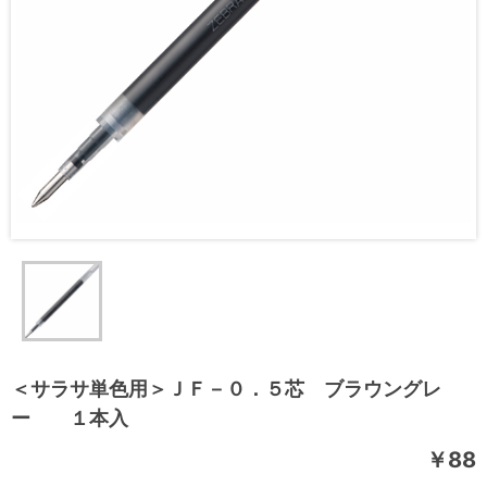
＜サラサ単色用＞ＪＦ－０．５芯 ブラウングレ
ー １本入
￥88