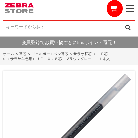
キーワードから探す
キーワードから探す
会員登録でお買い物ごとに5％ポイント還元！
ホーム
>
替芯
>
ジェルボールペン替芯
>
サラサ替芯
>
ＪＦ芯
>
＜サラサ単色用＞ＪＦ－０．５芯 ブラウングレー １本入