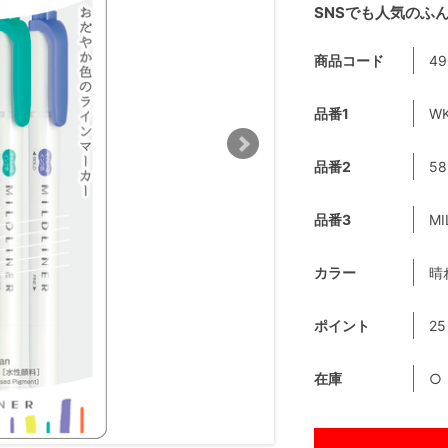
SNSでも人気のふ
商品コード
49
品番1
WK
品番2
58
品番3
MI
カラー
晴
ポイント
25
在庫
○