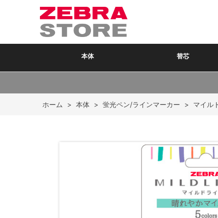
本体
替芯
ホーム
>
本体
>
蛍光ペン/ラインマーカー
>
マイル