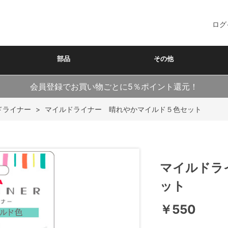
ログ
部品
その他
会員登録でお買い物ごとに5％ポイント還元！
ドライナー
>
マイルドライナー 晴れやかマイルド５色セット
マイルドラ
ット
￥550