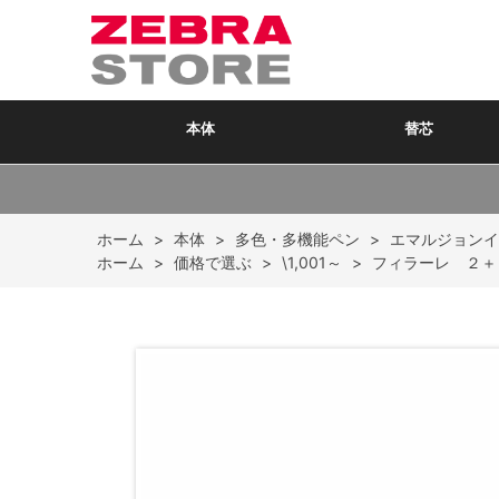
本体
替芯
ホーム
>
本体
>
多色・多機能ペン
>
エマルジョンイ
ホーム
>
価格で選ぶ
>
\1,001～
>
フィラーレ 