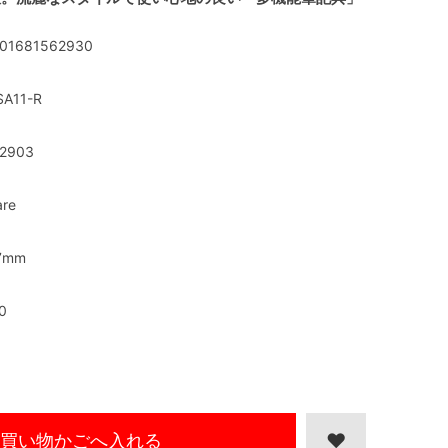
01681562930
SA11-R
2903
are
7mm
0
買い物かごへ入れる