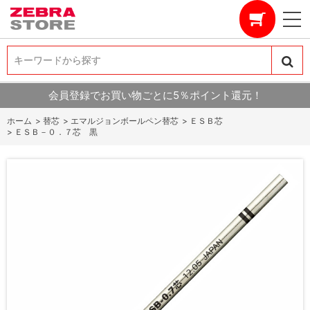
キーワードから探す
キーワードから探す
会員登録でお買い物ごとに5％ポイント還元！
ホーム
>
替芯
>
エマルジョンボールペン替芯
>
ＥＳＢ芯
>
ＥＳＢ－０．７芯 黒