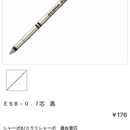
ＥＳＢ－０．７芯 黒
￥176
シャーボX/スラリシャーボ 適合替芯