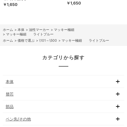
￥1,650
￥1,650
ホーム
>
本体
>
油性マーカー
>
マッキー極細
>
マッキー極細 ライトブルー
ホーム
>
価格で選ぶ
>
\101～\500
>
マッキー極細 ライトブルー
カテゴリから探す
本体
替芯
部品
ペン先/その他