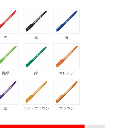
赤
黒
青
黄緑
緑
オレンジ
紫
ライトブラウン
ブラウン