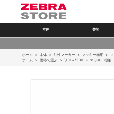
本体
替芯
ホーム
>
本体
>
油性マーカー
>
マッキー極細
>
ホーム
>
価格で選ぶ
>
\101～\500
>
マッキー極細