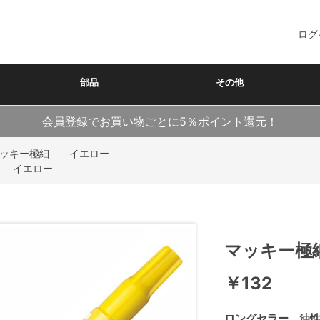
ログ
部品
その他
会員登録でお買い物ごとに5％ポイント還元！
マッキー極細 イエロー
 イエロー
マッキー極
￥132
ロングセラー、油