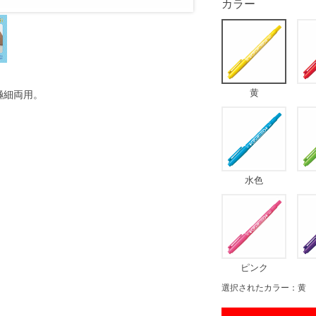
カラー
黄
極細両用。
水色
ピンク
選択されたカラー：黄