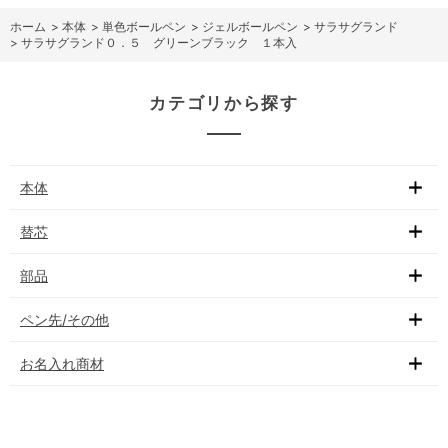
ホーム
>
本体
>
単色ボールペン
>
ジェルボールペン
>
サラサグランド
>
サラサグランド０．５ グリーンブラック １本入
カテゴリから探す
本体
替芯
部品
ペン先/その他
お名入れ商材