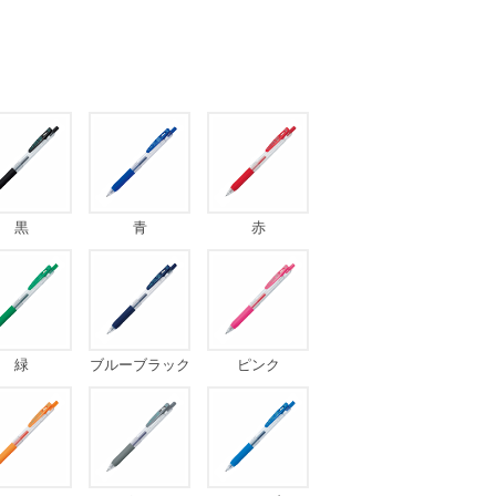
黒
青
赤
緑
ブルーブラック
ピンク