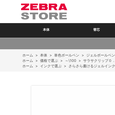
本体
替芯
ホーム
>
本体
>
単色ボールペン
>
ジェルボールペン
ホーム
>
価格で選ぶ
>
～\100
>
サラサクリップ０
ホーム
>
インクで選ぶ
>
さらさら書けるジェルイン