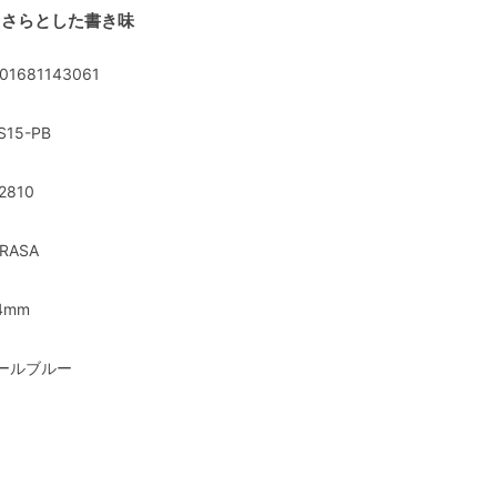
らさらとした書き味
01681143061
S15-PB
2810
RASA
4mm
ールブルー