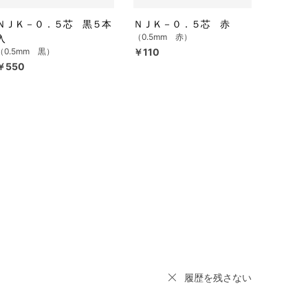
ＮＪＫ－０．５芯 黒５本
ＮＪＫ－０．５芯 赤
（0.5mm 赤）
入
（0.5mm 黒）
￥110
￥550
履歴を残さない