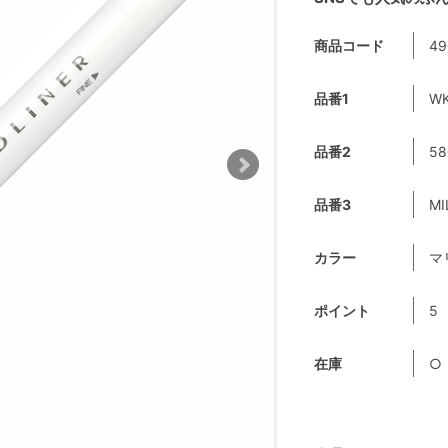
商品コード
49
品番1
W
品番2
58
品番3
MI
カラー
マ
ポイント
5
在庫
○