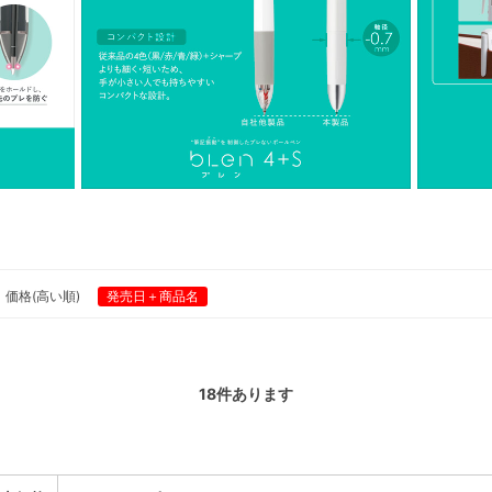
価格(高い順)
発売日＋商品名
18
件あります