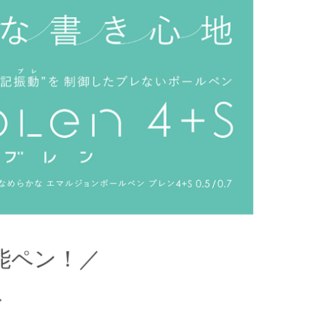
能ペン！／
で