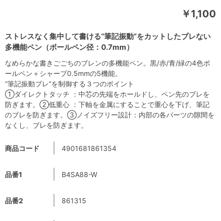
￥1,100
ストレスなく集中して書ける“筆記振動”をカットしたブレない
多機能ペン（ボールペン径：0.7mm）
なめらかな書きごごちのブレンの多機能ペン。黒/赤/青/緑の4色ボ
ールペン＋シャープ0.5mmの5機能。
“筆記振動ブレ”を制御する３つのポイント
①ダイレクトタッチ ：中芯の先端をホールドし、ペン先のブレを
防ぎます。②低重心 ：下軸を金属にすることで重心を下げ、筆記
のブレを防ぎます。③ノイズフリー設計：内部の各パーツの隙間を
なくし、ブレを防ぎます。
商品コード
4901681861354
品番1
B4SA88-W
品番2
861315