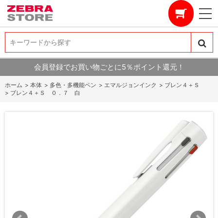
キーワードから探す
キーワードから探す
会員登録でお買い物ごとに5％ポイント還元！
ホーム
>
本体
>
多色・多機能ペン
>
エマルジョンインク
>
ブレン４＋Ｓ
>
ブレン４＋Ｓ ０．７ 白