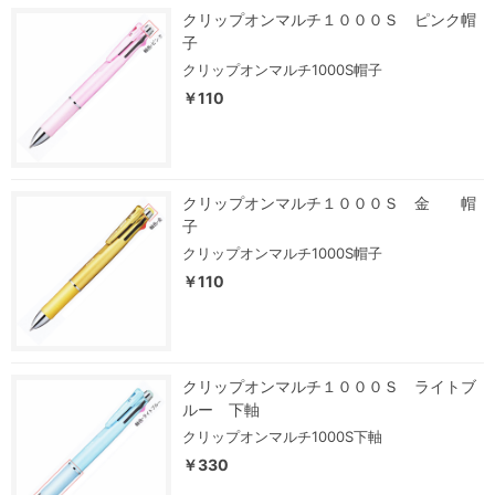
クリップオンマルチ１０００Ｓ ピンク帽
子
クリップオンマルチ1000S帽子
￥110
クリップオンマルチ１０００Ｓ 金 帽
子
クリップオンマルチ1000S帽子
￥110
クリップオンマルチ１０００Ｓ ライトブ
ルー 下軸
クリップオンマルチ1000S下軸
￥330