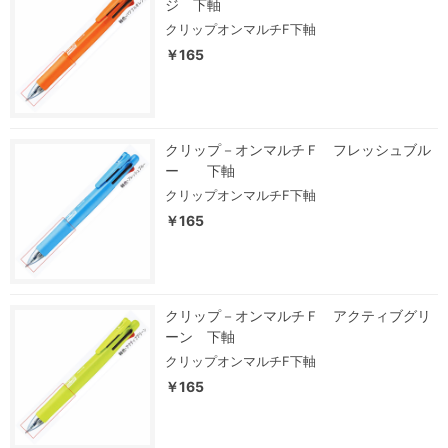
ジ 下軸
クリップオンマルチF下軸
￥165
クリップ－オンマルチＦ フレッシュブル
ー 下軸
クリップオンマルチF下軸
￥165
クリップ－オンマルチＦ アクティブグリ
ーン 下軸
クリップオンマルチF下軸
￥165