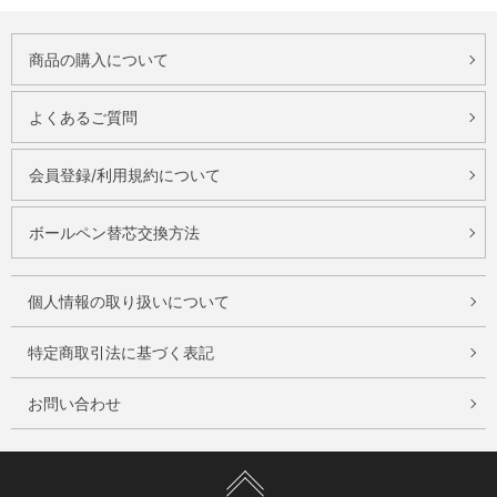
商品の購入について
よくあるご質問
会員登録/利用規約について
ボールペン替芯交換方法
個人情報の取り扱いについて
特定商取引法に基づく表記
お問い合わせ