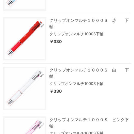
クリップオンマルチ１０００Ｓ 赤 下
軸
クリップオンマルチ1000S下軸
￥330
クリップオンマルチ１０００Ｓ 白 下
軸
クリップオンマルチ1000S下軸
￥330
クリップオンマルチ１０００Ｓ ピンク下
軸
クリップオンマルチ1000S下軸