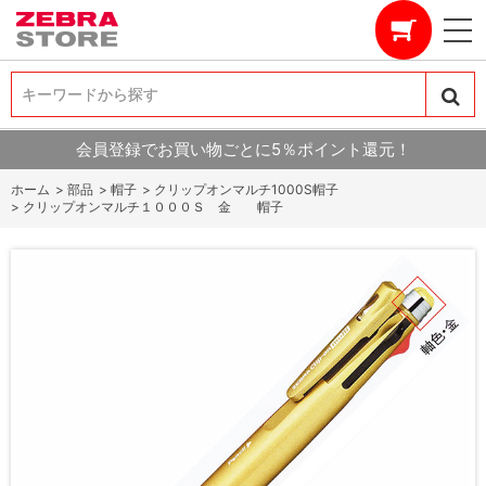
キーワードから探す
キーワードから探す
会員登録でお買い物ごとに5％ポイント還元！
ホーム
>
部品
>
帽子
>
クリップオンマルチ1000S帽子
>
クリップオンマルチ１０００Ｓ 金 帽子