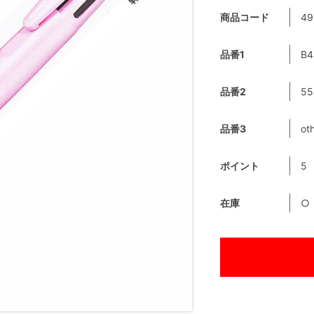
商品コード
49
品番1
B4
品番2
55
品番3
ot
ポイント
5
在庫
○