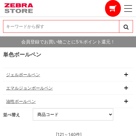
キーワードから探す
キーワードから探す
会員登録でお買い物ごとに5％ポイント還元！
単色ボールペン
ジェルボールペン
エマルジョンボールペン
油性ボールペン
並べ替え
[121～140件]