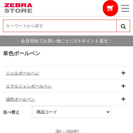
キーワードから探す
キーワードから探す
会員登録でお買い物ごとに5％ポイント還元！
単色ボールペン
ジェルボールペン
エマルジョンボールペン
油性ボールペン
並べ替え
[81～100件]