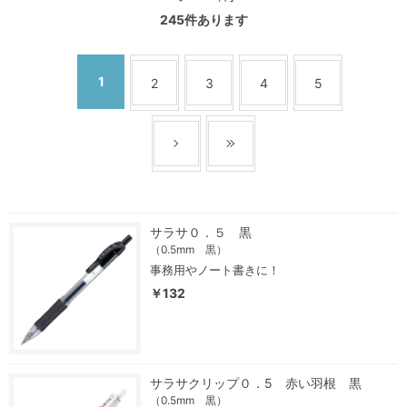
245
件あります
1
2
3
4
5
サラサ０．５ 黒
（0.5mm 黒）
事務用やノート書きに！
￥132
サラサクリップ０．5 赤い羽根 黒
（0.5mm 黒）