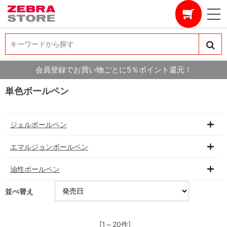
キーワードから探す
キーワードから探す
会員登録でお買い物ごとに5％ポイント還元！
単色ボールペン
ジェルボールペン
エマルジョンボールペン
油性ボールペン
並べ替え
[1～20件]