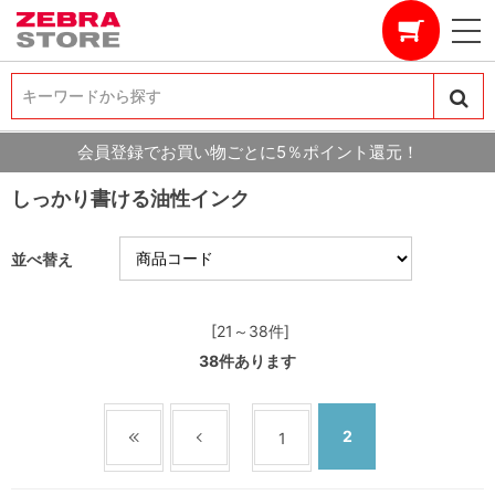
キーワードから探す
キーワードから探す
会員登録でお買い物ごとに5％ポイント還元！
しっかり書ける油性インク
並べ替え
[21～38件]
38
件あります
2
1