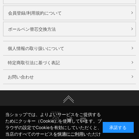
会員登録/利用規約について
ボールペン替芯交換方法
個人情報の取り扱いについて
特定商取引法に基づく表記
お問い合わせ
ZEBRA
当ショップでは、よりよいサービスをご提供する
Instagram
Twitter
Youtube
ためにクッキー（Cookie）を使用しています。ブ
ラウザの設定でCookieを有効にしていただくと、
承諾する
公式HPはこちら
当店のすべてのサービスを快適にご利用いただけ