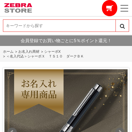
キーワードから探す
キーワードから探す
会員登録でお買い物ごとに5％ポイント還元！
ホーム
>
お名入れ商材
>
シャーボX
>
＜名入代込＞シャーボＸ ＴＳ１０ ダークＢＫ