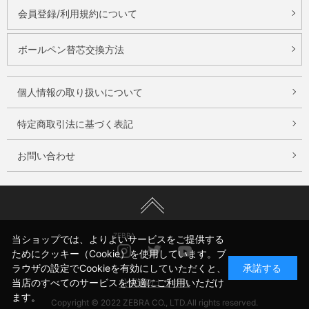
会員登録/利用規約について
ボールペン替芯交換方法
個人情報の取り扱いについて
特定商取引法に基づく表記
お問い合わせ
ZEBRA
当ショップでは、よりよいサービスをご提供する
Instagram
Twitter
Youtube
ためにクッキー（Cookie）を使用しています。ブ
ラウザの設定でCookieを有効にしていただくと、
承諾する
公式HPはこちら
当店のすべてのサービスを快適にご利用いただけ
ます。
Copyright © 2022 ZEBRA CO., LTD.All rights reserved.