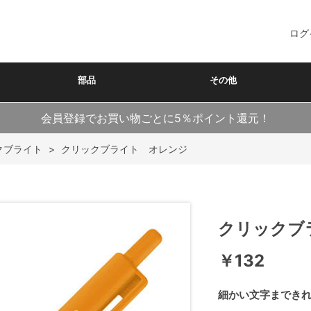
ログ
部品
その他
会員登録でお買い物ごとに5％ポイント還元！
クブライト
>
クリックブライト オレンジ
クリックブ
￥132
細かい文字までき