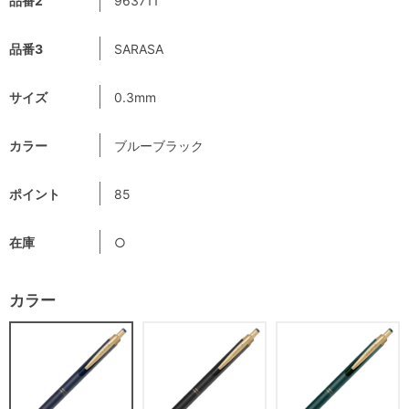
品番2
963711
品番3
SARASA
サイズ
0.3mm
カラー
ブルーブラック
ポイント
85
在庫
○
カラー