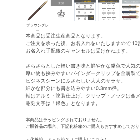
ブラウングレ
ー
本商品は受注生産商品となります。
ご注文を承った後、お名入れをいたしますので 10
お名入れ手配後のキャンセルは受けかねます。
さらさらとした軽い書き味と鮮やかな発色で人気
厚い物も挟みやすいバインダークリップを金属製
ビジネスシーンにふさわしい大人のサラサ。
細かな部分にも書き込みやすい0.3mm径。
軸はアルミ・塗装仕上げ。クリップ・ノックは金
彫刻文字は「銀色」となります。
本商品はラッピングされておりません。
ご贈答品の場合、下記化粧箱のご購入もおすすめしており
・化粧箱 Ｆ－５箱２
（ご購入はこちら）