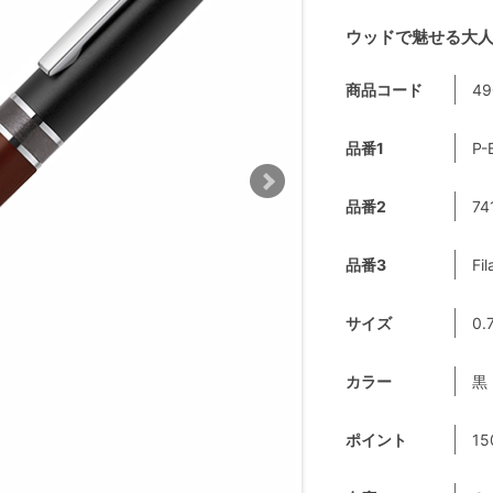
ウッドで魅せる大
商品コード
49
品番1
P-
品番2
74
品番3
Fil
サイズ
0.
カラー
黒
ポイント
15