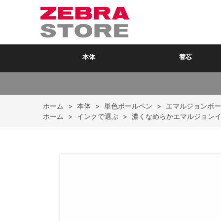
本体
替芯
ホーム
>
本体
>
単色ボールペン
>
エマルジョンボー
ホーム
>
インクで選ぶ
>
濃くなめらかエマルジョン