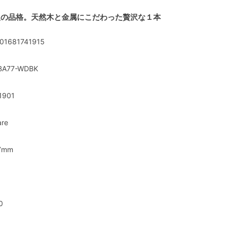
人の品格。天然木と金属にこだわった贅沢な１本
01681741915
BA77-WDBK
1901
are
7mm
0