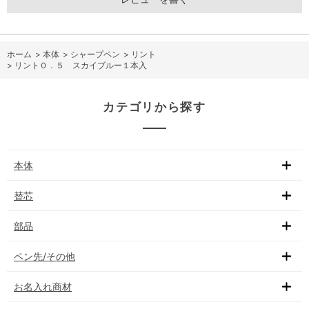
ホーム
>
本体
>
シャープペン
>
リント
>
リント０．５ スカイブルー１本入
カテゴリから探す
本体
替芯
部品
ペン先/その他
お名入れ商材