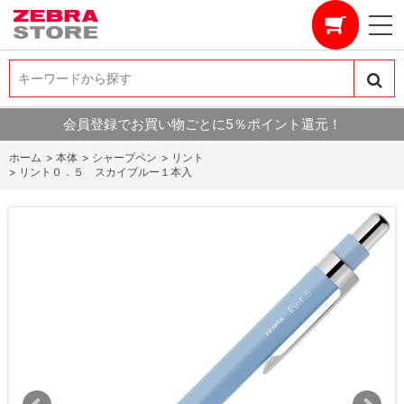
キーワードから探す
キーワードから探す
会員登録でお買い物ごとに5％ポイント還元！
ホーム
>
本体
>
シャープペン
>
リント
>
リント０．５ スカイブルー１本入