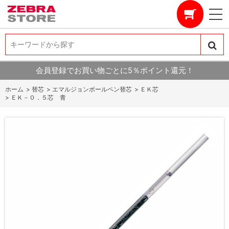
キーワードから探す
キーワードから探す
会員登録でお買い物ごとに5％ポイント還元！
ホーム
>
替芯
>
エマルジョンボールペン替芯
>
ＥＫ芯
>
ＥＫ－０．５芯 青