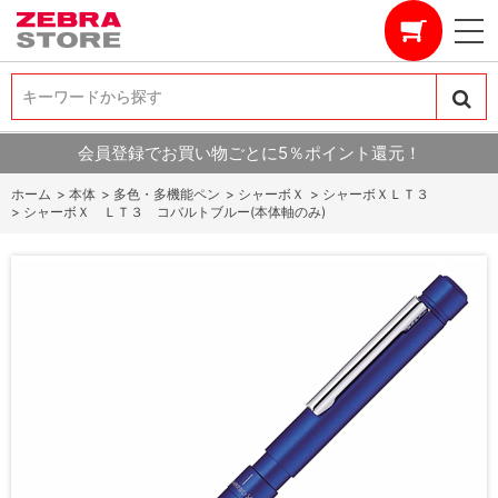
キーワードから探す
キーワードから探す
会員登録でお買い物ごとに5％ポイント還元！
ホーム
>
本体
>
多色・多機能ペン
>
シャーボＸ
>
シャーボＸＬＴ３
>
シャーボＸ ＬＴ３ コバルトブルー(本体軸のみ)