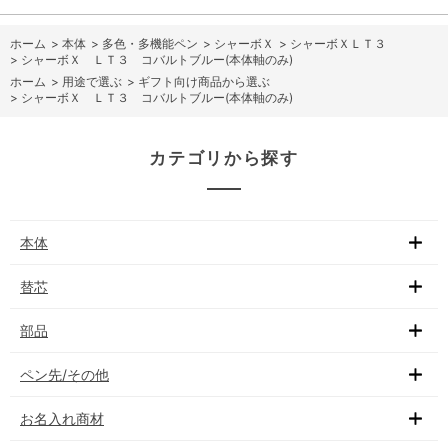
ホーム
>
本体
>
多色・多機能ペン
>
シャーボＸ
>
シャーボＸＬＴ３
>
シャーボＸ ＬＴ３ コバルトブルー(本体軸のみ)
ホーム
>
用途で選ぶ
>
ギフト向け商品から選ぶ
>
シャーボＸ ＬＴ３ コバルトブルー(本体軸のみ)
カテゴリから探す
本体
替芯
部品
ペン先/その他
お名入れ商材