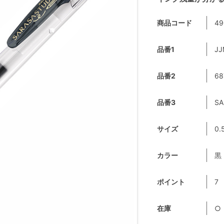
商品コード
49
品番1
JJ
品番2
68
品番3
SA
サイズ
0.
カラー
黒
ポイント
7
在庫
○