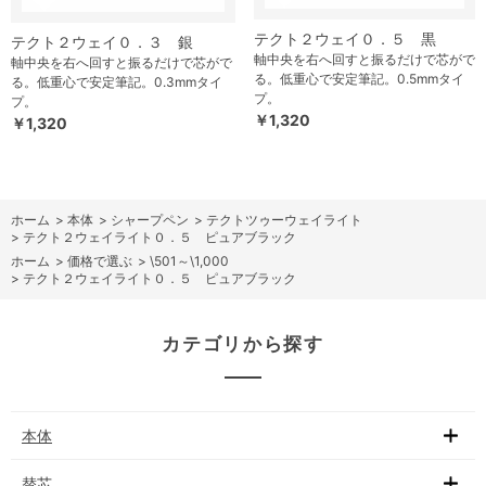
テクト２ウェイ０．５ 黒
テクト２ウェイ０．３ 銀
軸中央を右へ回すと振るだけで芯がで
軸中央を右へ回すと振るだけで芯がで
る。低重心で安定筆記。0.5mmタイ
る。低重心で安定筆記。0.3mmタイ
プ。
プ。
￥1,320
￥1,320
ホーム
>
本体
>
シャープペン
>
テクトツゥーウェイライト
>
テクト２ウェイライト０．５ ピュアブラック
ホーム
>
価格で選ぶ
>
\501～\1,000
>
テクト２ウェイライト０．５ ピュアブラック
カテゴリから探す
本体
替芯