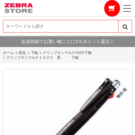
キーワードから探す
キーワードから探す
会員登録でお買い物ごとに5％ポイント還元！
ホーム
>
部品
>
下軸
>
クリップオンマルチ1000下軸
>
クリップオンマルチ１０００ 黒 下軸