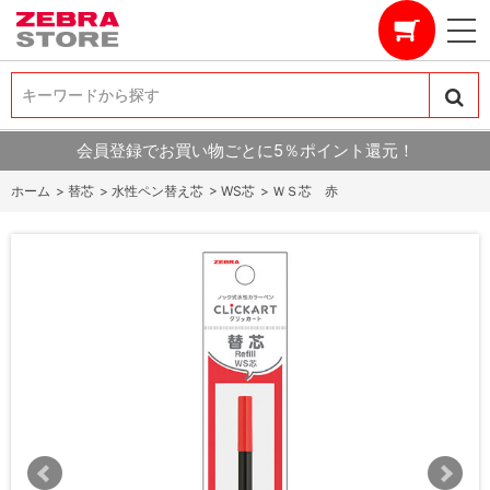
キーワードから探す
キーワードから探す
会員登録でお買い物ごとに5％ポイント還元！
ホーム
>
替芯
>
水性ペン替え芯
>
WS芯
>
ＷＳ芯 赤