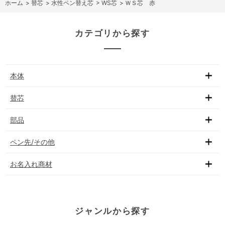
ホーム
>
替芯
>
水性ペン替え芯
>
WS芯
>
ＷＳ芯 赤
カテゴリから探す
本体
替芯
部品
ペン先/その他
お名入れ商材
ジャンルから探す