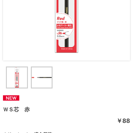
ＷＳ芯 赤
￥88